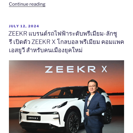
“Honda
Continue reading
City
ใหม่
เปิด
POSTED
JULY 12, 2024
ON
ราคา
ZEEKR แบรนด์รถไฟฟ้าระดับพรีเมียม-ลักชู
คุ้ม
รี เปิดตัว ZEEKR X โกลบอล พรีเมียม คอมแพค
ค่า
เอสยูวี สำหรับคนเมืองยุคใหม่
เต็ม
ขั้น
เข้า
ถึง
ง่าย
ยิ่ง
ขึ้น
กับ
ราคา
พิเศษ
ช่วง
เปิด