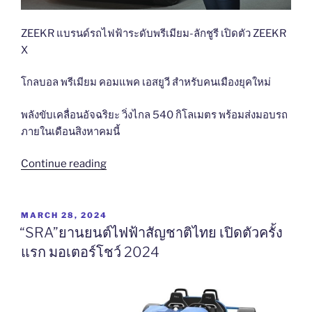
ตัว
เริ่ม
ZEEKR
แบรนด์รถไฟฟ้าระดับพรีเมียม-ลักชูรี
เปิดตัว
ZEEKR
ต้น
X
เพียง
569,000
โกลบอล พรีเมียม คอมแพค เอสยูวี
สำหรับคนเมืองยุคใหม่
บาท
พลังขับเคลื่อนอัจฉริยะ วิ่งไกล
540
กิโลเมตร พร้อมส่งมอบรถ
พร้อม
ภายในเดือน
สิงหาคม
นี้
แนะนำ
รุ่น
“ZEEKR
Continue reading
เริ่ม
แบรนด์
ต้น
รถไฟฟ้า
ไฮ
ระดับ
บริด
POSTED
MARCH 28, 2024
ON
พรีเมียม-
“SRA”ยานยนต์ไฟฟ้าสัญชาติไทย เปิดตัวครั้ง
ใหม่
ลัก
e:HEV
แรก มอเตอร์โชว์ 2024
ชูรี เปิด
V
ตัว
เพียง
ZEEKR
619,000