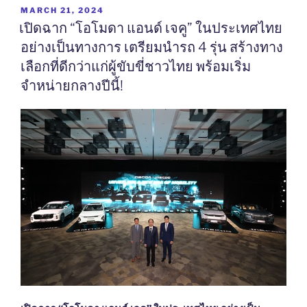
สัญชาติ
นี้
POSTED
MARCH 21, 2024
ON
ไทย
ทั่ว
เปิดฉาก “โอโมดา แอนด์ เจคู” ในประเทศไทย
เปิด
ประเทศ”
อย่างเป็นทางการ เตรียมนำรถ 4 รุ่น สร้างทาง
ตัว
เลือกที่ดีกว่าแก่ผู้ขับขี่ชาวไทย พร้อมเริ่ม
ครั้ง
จำหน่ายกลางปีนี้!
แรก
มอเตอร์
โชว์
2024″