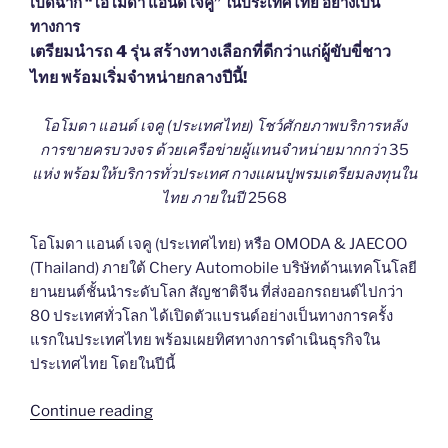
เปิดฉาก “โอโมดา แอนด์ เจคู” ในประเทศไทย อย่างเป็น
ทางการ
เตรียมนำรถ 4
รุ่น สร้างทางเลือกที่ดีกว่าแก่ผู้ขับขี่ชาว
ไทย พร้อมเริ่มจำหน่ายกลางปีนี้!
โอโมดา แอนด์ เจคู (ประเทศไทย) โชว์ศักยภาพบริการหลัง
การขายครบวงจร ด้วยเครือข่ายผู้แทนจำหน่ายมากกว่า
35
แห่ง พร้อมให้บริการทั่วประเทศ กางแผนปูพรมเตรียมลงทุนใน
ไทย ภายในปี
2568
โอโมดา แอนด์ เจคู (ประเทศไทย) หรือ OMODA & JAECOO
(Thailand) ภายใต้ Chery Automobile บริษัทด้านเทคโนโลยี
ยานยนต์ชั้นนำระดับโลก สัญชาติจีน ที่ส่งออกรถยนต์ไปกว่า
80 ประเทศทั่วโลก ได้เปิดตัวแบรนด์อย่างเป็นทางการครั้ง
แรกในประเทศไทย พร้อมเผยทิศทางการดำเนินธุรกิจใน
ประเทศไทย โดยในปีนี้
“เปิด
Continue reading
ฉาก