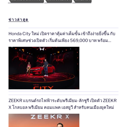
ข่าวล่าสุด
Honda City ใหม่ เปิดราคาคุ้มค่าเต็มขั้น เข้าถึงง่ายยิ่งขึ้น กับ
ราคาพิเศษช่วงเปิดตัว เริ่มต้นเพียง 569,000 บาท พร้อม
แนะนำรุ่นเริ่มต้นไฮบริดใหม่ e:HEV V เพียง 619,000 บาท ถึง
30 ก.ย. นี้ สัมผัสการคัมแบ็กครั้งใหญ่ที่ ‘สั่นทุกสตรีท’ ได้แล้ว
วันนี้ทั่วประเทศ
ZEEKR แบรนด์รถไฟฟ้าระดับพรีเมียม-ลักชูรี เปิดตัว ZEEKR
X โกลบอล พรีเมียม คอมแพค เอสยูวี สำหรับคนเมืองยุคใหม่