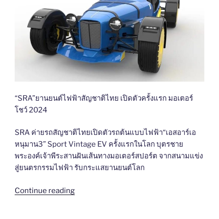
X
บาท
โกลบอล
ถึง
พรีเมียม
30
คอมแพค
ก.ย.
เอ
นี้
ส
สัมผัส
ยูวี
การ
สำหรับ
คัม
คน
แบ็ก
“SRA”ยานยนต์ไฟฟ้าสัญชาติไทย เปิดตัวครั้งแรก มอเตอร์
เมือง
ครั้ง
โชว์ 2024
ยุค
ใหญ่
ใหม่”
ที่
SRA ค่ายรถสัญชาติไทยเปิดตัวรถต้นแบบไฟฟ้า“เอสอาร์เอ
‘สั่น
หนุมาน3” Sport Vintage EV ครั้งแรกในโลก บุตรชาย
ทุก
พระองค์เจ้าพีระสานฝันเส้นทางมอเตอร์สปอร์ต จากสนามแข่ง
สตรี
สู่ยนตรกรรมไฟฟ้า รับกระแสยานยนต์โลก
ท’
““SRA”ยาน
ได้
Continue reading
ยนต์
แล้ว
ไฟฟ้า
วัน