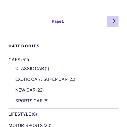
“โอ
โมดา
แอนด์
Posts
Next
Page
1
เจคู”
page
pagination
ใน
ประเทศไทย
อย่าง
CATEGORIES
เป็น
ทางการ
CARS
(52)
เตรียม
CLASSIC CAR
(1)
นำรถ
4
EXOTIC CAR / SUPER CAR
(21)
รุ่น
NEW CAR
(22)
สร้าง
ทาง
SPORTS CAR
(8)
เลือก
ที่
LIFESTYLE
(6)
ดี
กว่า
MOTOR-SPORTS
(20)