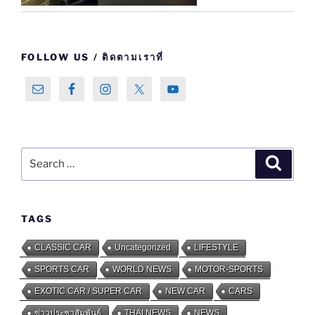
FOLLOW US / ติดตามเราที่
Search
Search
for:
TAGS
CLASSIC CAR
Uncategorized
LIFESTYLE
SPORTS CAR
WORLD NEWS
MOTOR-SPORTS
EXOTIC CAR / SUPER CAR
NEW CAR
CARS
ข่าวประชาสัมพันธ์
THAI NEWS
NEWS