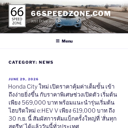
Skip
to
66SPEEDZONE.COM
content
Just Drive and Go
Menu
CATEGORY:
NEWS
POSTED
JUNE 29, 2026
ON
Honda City ใหม่ เปิดราคาคุ้มค่าเต็มขั้น เข้า
ถึงง่ายยิ่งขึ้น กับราคาพิเศษช่วงเปิดตัว เริ่มต้น
เพียง 569,000 บาท พร้อมแนะนำรุ่นเริ่มต้น
ไฮบริดใหม่ e:HEV V เพียง 619,000 บาท ถึง
30 ก.ย. นี้ สัมผัสการคัมแบ็กครั้งใหญ่ที่ ‘สั่นทุก
สตรีท’ ได้แล้ววันนี้ทั่วประเทศ