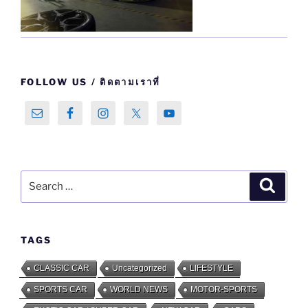
FOLLOW US / ติดตามเราที่
Search
Search
for:
TAGS
CLASSIC CAR
Uncategorized
LIFESTYLE
SPORTS CAR
WORLD NEWS
MOTOR-SPORTS