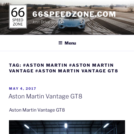
Skip
to
66SPEEDZONE.COM
content
Just Drive and Go
Menu
TAG:
#ASTON MARTIN #ASTON MARTIN
VANTAGE #ASTON MARTIN VANTAGE GT8
POSTED
MAY 4, 2017
ON
Aston Martin Vantage GT8
Aston Martin Vantage GT8