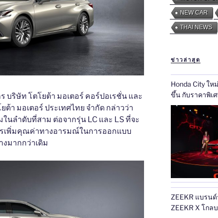
NEW CAR
THAI NEWS
ข่าวล่าสุด
Honda City ใหม่ เ
ขึ้น กับราคาพิเ
หาร บริษัท โตโยต้า มอเตอร์ คอร์ปอเรชั่น และ
บาท พร้อมแนะนำร
โยต้า มอเตอร์ ประเทศไทย จำกัด กล่าวว่า
619,000 บาท ถึง
ในลำดับที่สาม ต่อจากรุ่น LC และ LS ที่จะ
ที่ ‘สั่นทุกสตรีท’
การเพิ่มคุณค่าทางอารมณ์ในการออกแบบ
างมากกว่าเดิม
ZEEKR แบรนด์รถไ
ZEEKR X โกลบอล พรีเมียม คอมแพค เอสยูวี สำหรับ