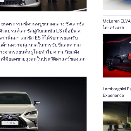
McLaren ELVA ส
ือ ยนตรกรรมซีดานหรูขนาดกลาง ซึ่งเลกซัส
ไทยครังแรก
ัวแบรนด์เลกซัสคู่กับเลกซัส LS เมื่อปีพ.ศ.
จากนั้นมา เลกซัส ES ก็ได้รับการยอมรับ
่นด้านความนุ่มนวลในการขับขี่และความ
่างจากรถยนต์หรูโดยทั่วไป ความนิยมดัง
นที่มียอดขายสูงสุดในประวัติศาสตร์ของเลก
Lamborghini E
Experience