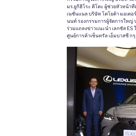
มร.ยูกิฮิโระ คิโตะ ผู้ช่วยหัวหน้า
เนชั่นแนล บริษัท โตโยต้า มอเตอร
นนท์ รองกรรมการผู้จัดการใหญ่ บ
ร่วมแถลงข่าวแนะนำ เลกซัส ES ใหม
ศูนย์การค้าเซ็นทรัล เอ็มบาสซี กร