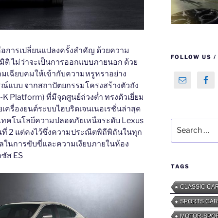
7 คือการเปลี่ยนแปลงครั้งสำคัญ ด้วยความ
FOLLOW US / ต
กมิติ ไม่ว่าจะเป็นการออกแบบภายนอก ด้วย
ความเฉียบคมให้เข้ากับความหรูหราอย่าง
ูรณ์แบบ จากสถาปัตยกรรมโครงสร้างตัวถัง
Platform) ที่มีจุดศูนย์ถ่วงต่ำ ทรงตัวเยี่ยม
วยเครื่องยนต์ระบบไฮบริดเจนเนอเรชั่นล่าสุด
วยเทคโนโลยีความปลอดภัยเหนือระดับ Lexus
Search
ี่ 2 แต่คงไว้ซึ่งความประณีตพิถีพิถันในทุก
for:
วลในการขับขี่และความเงียบภายในห้อง
ซัส ES
TAGS
CLASSIC CA
SPORTS CAR
MOTOR-SPO