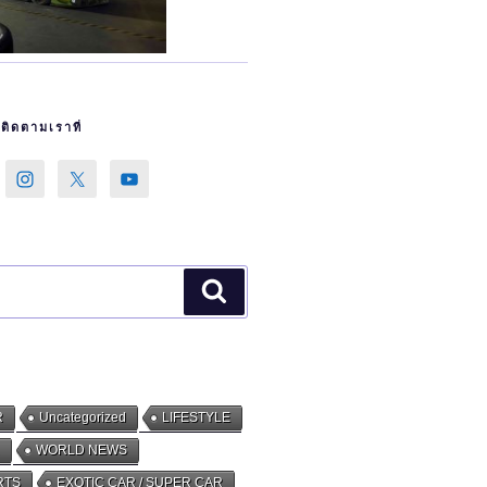
ิดตามเราที่
Search
R
Uncategorized
LIFESTYLE
WORLD NEWS
RTS
EXOTIC CAR / SUPER CAR