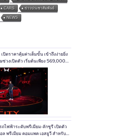
CARS
ข่าวประชาสัมพันธ์
NEWS
ปิดราคาคุ้มค่าเต็มขั้น เข้าถึงง่ายยิ่ง
ศษช่วงเปิดตัว เริ่มต้นเพียง 569,000
ุ่นเริ่มต้นไฮบริดใหม่ e:HEV V เพียง
 30 ก.ย. นี้ สัมผัสการคัมแบ็กครั้งใหญ่
 ได้แล้ววันนี้ทั่วประเทศ
ฟฟ้าระดับพรีเมียม-ลักชูรี เปิดตัว