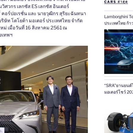
CARS ล่าสุด
ทีมวิศวกร เลกซัส ES เลกซัส อินเตอร์
์ คอร์ปอเรชั่น และ นายวุฒิกร สุริยะฉันทนา
Lamborghini Te
ริษัท โตโยต้า มอเตอร์ ประเทศไทย จำกัด
ประเ
่ เมื่อวันที่ 16 สิงหาคม 2561 ณ
ุงเทพฯ
“SRA”ยานยนต์ไฟ
มอเตอร์โชว์ 20