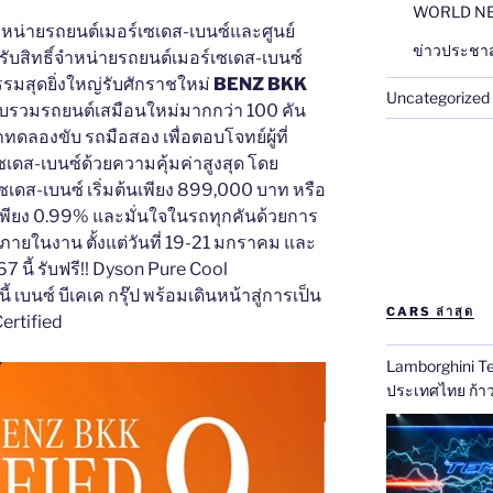
WORLD N
ู้จำหน่ายรถยนต์เมอร์เซเดส-เบนซ์และศูนย์
ข่าวประชาส
รับสิทธิ์จำหน่ายรถยนต์เมอร์เซเดส-เบนซ์
รมสุดยิ่งใหญ่รับศักราชใหม่
BENZ BKK
Uncategorized
วบรวมรถยนต์เสมือนใหม่มากกว่า 100 คัน
ถทดลองขับ รถมือสอง เพื่อตอบโจทย์ผู้ที่
ดส-เบนซ์ด้วยความคุ้มค่าสูงสุด โดย
เดส-เบนซ์ เริ่มต้นเพียง 899,000 บาท หรือ
่เพียง 0.99% และมั่นใจในรถทุกคันด้วยการ
์ภายในงาน ตั้งแต่วันที่ 19-21 มกราคม และ
 นี้ รับฟรี!! Dyson Pure Cool
 เบนซ์ บีเคเค กรุ๊ป พร้อมเดินหน้าสู่การเป็น
CARS ล่าสุด
ertified
Lamborghini Te
ประเ