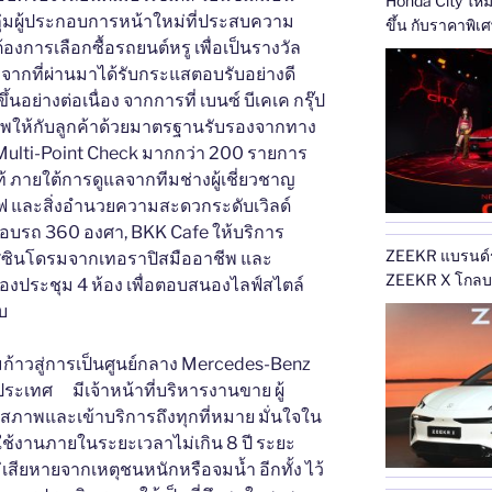
Honda City ใหม่ เ
ลุ่มผู้ประกอบการหน้าใหม่ที่ประสบความ
ขึ้น กับราคาพิเ
องการเลือกซื้อรถยนต์หรู เพื่อเป็นรางวัล
บาท พร้อมแนะนำร
องจากที่ผ่านมาได้รับกระแสตอบรับอย่างดี
619,000 บาท ถึง
ที่ ‘สั่นทุกสตรีท’
ึ้นอย่างต่อเนื่อง จากการที่ เบนซ์ บีเคเค กรุ๊ป
าพให้กับลูกค้าด้วยมาตรฐานรับรองจากทาง
Multi-Point Check มากกว่า 200 รายการ
 ภายใต้การดูแลจากทีมช่างผู้เชี่ยวชาญ
ซีฟ และสิ่งอำนวยความสะดวกระดับเวิลด์
มอบรถ 360 องศา, BKK Cafe ให้บริการ
ZEEKR แบรนด์รถไ
ิศซินโดรมจากเทอราปิสมืออาชีพ และ
ZEEKR X โกลบอล พรีเมียม คอมแพค เอสยูวี สำหรับ
้องประชุม 4 ห้อง เพื่อตอบสนองไลฟ์สไตล์
คนเมืองยุคใหม่
บ
้อมก้าวสู่การเป็นศูนย์กลาง Mercedes-Benz
วประเทศ มีเจ้าหน้าที่บริหารงานขาย ผู้
บสภาพและเข้าบริการถึงทุกที่หมาย มั่นใจใน
้งานภายในระยะเวลาไม่เกิน 8 ปี ระยะ
่เสียหายจากเหตุชนหนักหรือจมน้ำ อีกทั้ง ไว้