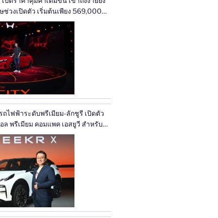
ปิดราคาคุ้มค่าเต็มขั้น เข้าถึงง่ายยิ่ง
ศษช่วงเปิดตัว เริ่มต้นเพียง 569,000
ุ่นเริ่มต้นไฮบริดใหม่ e:HEV V เพียง
 30 ก.ย. นี้ สัมผัสการคัมแบ็กครั้งใหญ่
 ได้แล้ววันนี้ทั่วประเทศ
ฟฟ้าระดับพรีเมียม-ลักชูรี เปิดตัว