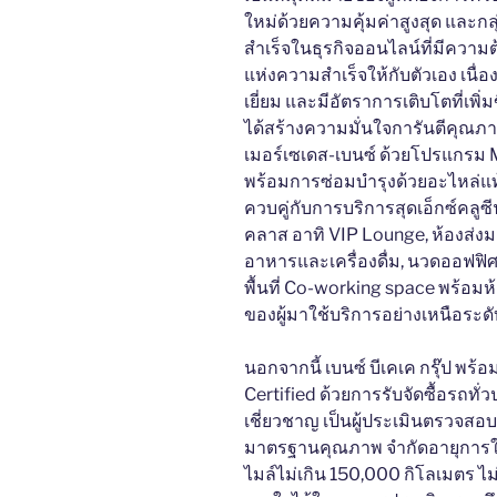
ใหม่ด้วยความคุ้มค่าสูงสุด และก
สำเร็จในธุรกิจออนไลน์ที่มีความต้
แห่งความสำเร็จให้กับตัวเอง เนื่
เยี่ยม และมีอัตราการเติบโตที่เพิ่มข
ได้สร้างความมั่นใจการันตีคุณภ
เมอร์เซเดส-เบนซ์ ด้วยโปรแกรม 
พร้อมการซ่อมบำรุงด้วยอะไหล่แท้
ควบคู่กับการบริการสุดเอ็กซ์คลู
คลาส อาทิ VIP Lounge, ห้องส่ง
อาหารและเครื่องดื่ม, นวดออฟฟ
พื้นที่ Co-working space พร้อมห
ของผู้มาใช้บริการอย่างเหนือระดั
นอกจากนี้ เบนซ์ บีเคเค กรุ๊ป พร
Certified ด้วยการรับจัดซื้อรถทั่
เชี่ยวชาญ เป็นผู้ประเมินตรวจสอ
มาตรฐานคุณภาพ จำกัดอายุการใช
ไมล์ไม่เกิน 150,000 กิโลเมตร ไม